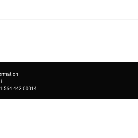
formation
!
951 564 442 00014