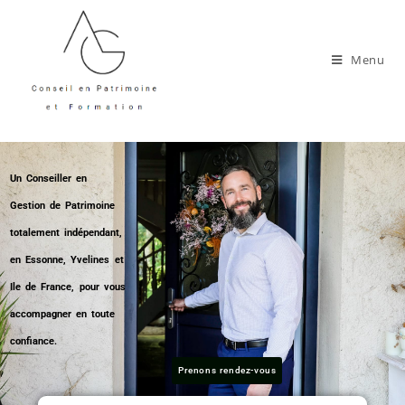
Menu
Un Conseiller en
Gestion de Patrimoine
totalement indépendant,
en Essonne, Yvelines et
Ile de France, pour vous
accompagner en toute
confiance.
Prenons rendez-vous